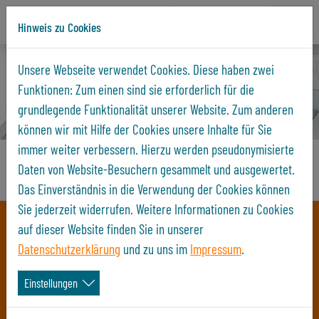
Hinweis zu Cookies
Direkt zur Hauptnavigation springen
Direkt zum Inhalt springen
Unsere Webseite verwendet Cookies. Diese haben zwei
Funktionen: Zum einen sind sie erforderlich für die
grundlegende Funktionalität unserer Website. Zum anderen
können wir mit Hilfe der Cookies unsere Inhalte für Sie
immer weiter verbessern. Hierzu werden pseudonymisierte
Zentrum
Alt-Bieblach
Bieblach-Ost
Untermhaus
Debschwitz
Am Reußpark
Daten von Website-Besuchern gesammelt und ausgewertet.
Das Einverständnis in die Verwendung der Cookies können
Sie jederzeit widerrufen. Weitere Informationen zu Cookies
auf dieser Website finden Sie in unserer
Datenschutzerklärung
und zu uns im
Impressum
.
Einstellungen
Wohnungen
Gewerbe
Stellplätze