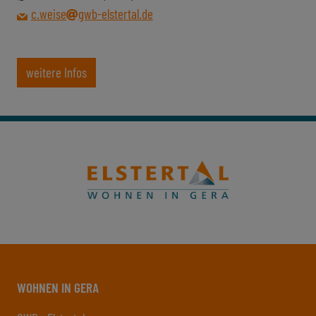
c.weise
gwb-elstertal.de
weitere Infos
WOHNEN IN GERA