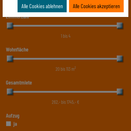
Alle Cookies ablehnen
Alle Cookies akzeptieren
Zimmerzahl
1
bis
4
Wohnfläche
20
bis
113
m²
Gesamtmiete
262
,- bis
1745
,- €
Aufzug
ja