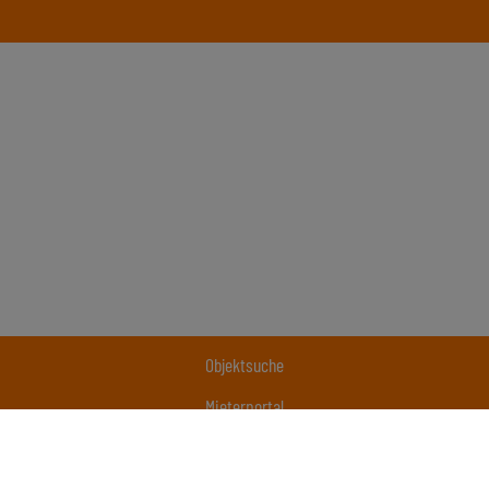
Objektsuche
Mieterportal
Unternehmen
Kontakt