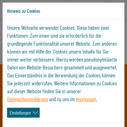
Hinweis zu Cookies
Direkt zur Hauptnavigation springen
Direkt zum Inhalt springen
Startseite
Objektsuche
Unsere Webseite verwendet Cookies. Diese haben zwei
Funktionen: Zum einen sind sie erforderlich für die
Wohnungssuche - Finden Sie Ihre Wohnung in
grundlegende Funktionalität unserer Website. Zum anderen
Gera
können wir mit Hilfe der Cookies unsere Inhalte für Sie
immer weiter verbessern. Hierzu werden pseudonymisierte
Daten von Website-Besuchern gesammelt und ausgewertet.
Das Einverständnis in die Verwendung der Cookies können
Sie jederzeit widerrufen. Weitere Informationen zu Cookies
auf dieser Website finden Sie in unserer
Datenschutzerklärung
und zu uns im
Impressum
.
Wohnungen
Gewerbe
Stellplätze
Einstellungen