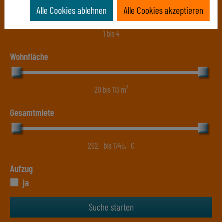
Zimmerzahl
Alle Cookies ablehnen
Alle Cookies akzeptieren
1
bis
4
Wohnfläche
20
bis
113
m²
Gesamtmiete
262
,- bis
1745
,- €
Aufzug
ja
Suche starten