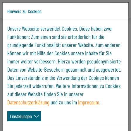
Hinweis zu Cookies
Direkt zur Hauptnavigation springen
Direkt zum Inhalt springen
Startseite
Unternehmen
Aktuelles und Presse
Einzelansicht
Unsere Webseite verwendet Cookies. Diese haben zwei
Funktionen: Zum einen sind sie erforderlich für die
Öffentlich Proben für den großen Musik-Contest
grundlegende Funktionalität unserer Website. Zum anderen
11.06.2023
können wir mit Hilfe der Cookies unsere Inhalte für Sie
immer weiter verbessern. Hierzu werden pseudonymisierte
Den Musikerinnen und Musikern des Fanfarenzug Gera e. V. bot
Daten von Website-Besuchern gesammelt und ausgewertet.
die GWB »Elstertal« im Vorfeld des großen Musik-Contests die
Das Einverständnis in die Verwendung der Cookies können
Möglichkeit, ihr Repertoire öffentlich zu proben. Dazu lud die
Sie jederzeit widerrufen. Weitere Informationen zu Cookies
GWB »Elstertal« ihre Mieter zu drei Sonntagskonzerten mit
auf dieser Website finden Sie in unserer
„Probecharakter” ein. Es ergab sich dadurch eine tolle
Datenschutzerklärung
und zu uns im
Impressum
.
Interaktion zwischen Musikern und Publikum, die für beide
Seiten ein Gewinn war.
Einstellungen
Sonntag, den
23. April 2023
, gab der Fanfarenzug am