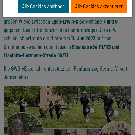
Nachmittag das erste Konzert auf der Grünanlage im
Sonnenhof
.
Alle Cookies ablehnen
Alle Cookies akzeptieren
Das zweite Konzert wurde am Sonntag, den
21. Mai
2023
auf der
großen Wiese zwischen
Egon-Erwin-Kisch-Straße 7 und 9
gegeben. Das dritte Konzert des Fanfarenzuges Gera e.V.
schließlich erfreute die Mieter am
11. Juni
2023
auf der
Grünfläche zwischen den Häusern
Eiselestraße 111/113 und
Liselotte-Hermann-Straße 69/71
.
Die GWB »Elstertal« unterstütz den Fanfarenzug Gera e. V. seit
Jahren aktiv.