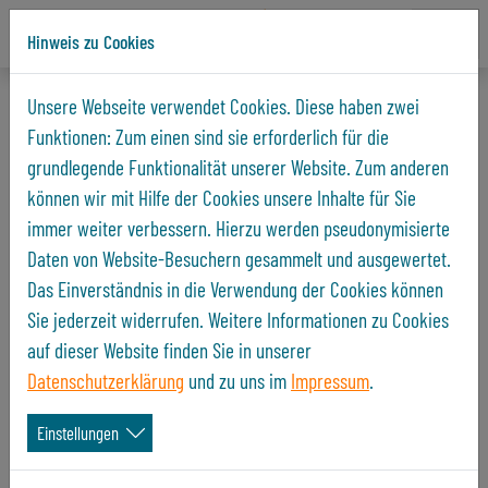
Hinweis zu Cookies
Direkt zur Hauptnavigation springen
Direkt zum Inhalt springen
Startseite
Unternehmen
Aktuelles und Presse
Unsere Webseite verwendet Cookies. Diese haben zwei
Funktionen: Zum einen sind sie erforderlich für die
Aktuelles und Presse
grundlegende Funktionalität unserer Website. Zum anderen
können wir mit Hilfe der Cookies unsere Inhalte für Sie
Immer informiert
immer weiter verbessern. Hierzu werden pseudonymisierte
Daten von Website-Besuchern gesammelt und ausgewertet.
1
2
3
4
5
6
7
8
9
nächste
Das Einverständnis in die Verwendung der Cookies können
Sie jederzeit widerrufen. Weitere Informationen zu Cookies
auf dieser Website finden Sie in unserer
Datenschutzerklärung
und zu uns im
Impressum
.
Einstellungen