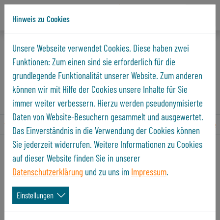
Hinweis zu Cookies
Direkt zur Hauptnavigation springen
Direkt zum Inhalt springen
Startseite
Unternehmen
Aktuelles und Presse
Unsere Webseite verwendet Cookies. Diese haben zwei
Funktionen: Zum einen sind sie erforderlich für die
Aktuelles und Presse
grundlegende Funktionalität unserer Website. Zum anderen
können wir mit Hilfe der Cookies unsere Inhalte für Sie
Immer informiert
immer weiter verbessern. Hierzu werden pseudonymisierte
Daten von Website-Besuchern gesammelt und ausgewertet.
vorherige
1
2
3
4
5
6
7
8
9
nächste
Das Einverständnis in die Verwendung der Cookies können
Sie jederzeit widerrufen. Weitere Informationen zu Cookies
auf dieser Website finden Sie in unserer
Datenschutzerklärung
und zu uns im
Impressum
.
Einstellungen